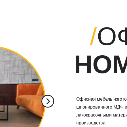
/
О
НОМ
Офисная мебель изготовлена с испо
шпонированного МДФ и была обрабо
лакокрасочными материалами италья
производства.
Использовались высококачествен
и механизмы европейского произв