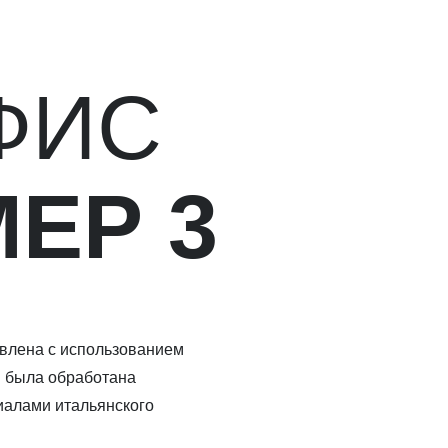
ФИС
ЕР 3
льзованием
тана
нского
ные аксессуары
одства.