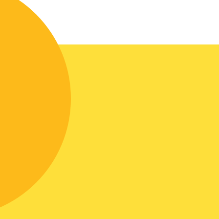
Մի քանի տող պարունակող
տեկստ
տվյալ ապրանքի ստեղծման,
ժամանակի, որակի և լավ