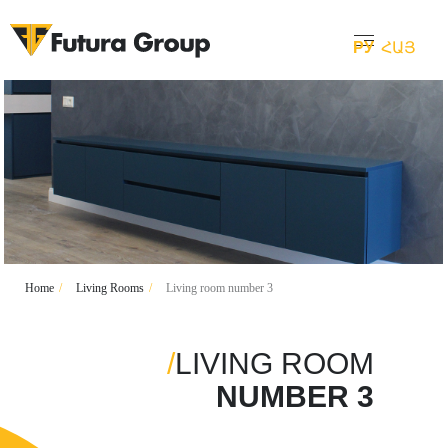
РУ
ՀԱՅ
Home
/
Living Rooms
/
Living room number 3
/
LIVING ROOM
NUMBER 3