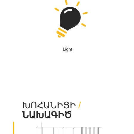
Light
ԽՈՀԱՆԻՑԻ
/
ՆԱԽԱԳԻԾ